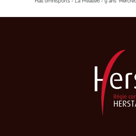
Hall omnisports - La Préalle
6 - 9 ans
Mercred