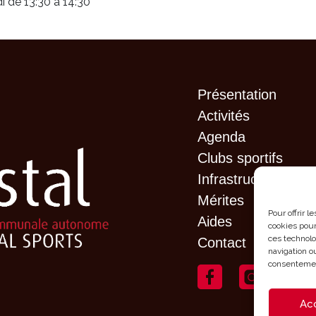
i de 13:30 à 14:30
Présentation
Activités
Agenda
Clubs sportifs
Infrastructures
Mérites
Pour offrir 
Aides
cookies pour
ces technolo
Contact
navigation ou
consentement
Ac