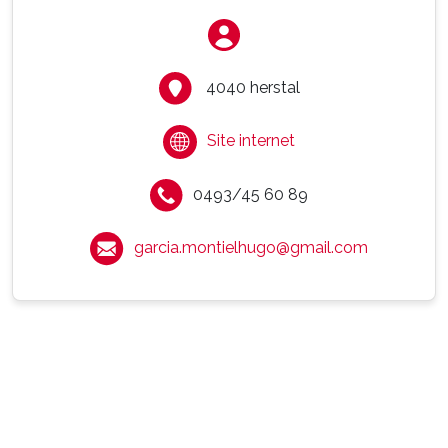
4040 herstal
Site internet
0493/45 60 89
garcia.montielhugo@gmail.com