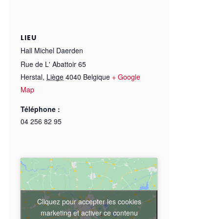
LIEU
Hall Michel Daerden
Rue de L' Abattoir 65
Herstal
,
Liège
4040
Belgique
+ Google
Map
Téléphone :
04 256 82 95
Cliquez pour accepter les cookies
marketing et activer ce contenu