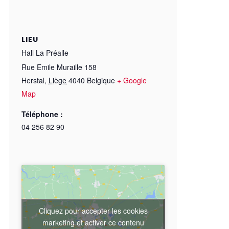
LIEU
Hall La Préalle
Rue Emile Muraille 158
Herstal
,
Liège
4040
Belgique
+ Google
Map
Téléphone :
04 256 82 90
Cliquez pour accepter les cookies
marketing et activer ce contenu