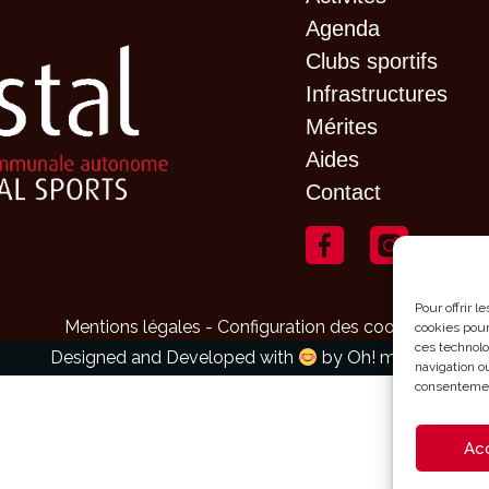
Agenda
Clubs sportifs
Infrastructures
Mérites
Aides
Contact
Pour offrir 
Mentions légales - Configuration des cookies
cookies pour
ces technolo
Designed and Developed with
by
Oh! médias
navigation ou
consentement
Ac