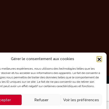
Gérer le consentement aux cookies
les meilleures expériences, nous utilisons des technologies telles que les
 stocker et/ou accéder aux informations des appareils. Le fait de consentir à
gies nous permettra de traiter des données telles que le comportement de
 les ID uniques sur ce site. Le fait de ne pas consentir ou de retirer son
 peut avoir un effet négatif sur certaines caractéristiques et fonctions.
cepter
Refuser
Voir les préférences