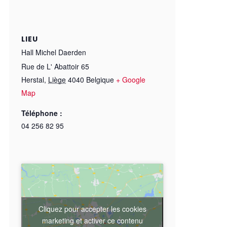
LIEU
Hall Michel Daerden
Rue de L' Abattoir 65
Herstal
,
Liège
4040
Belgique
+ Google
Map
Téléphone :
04 256 82 95
Cliquez pour accepter les cookies
marketing et activer ce contenu