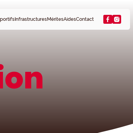
portifs
Infrastructures
Mérites
Aides
Contact
ion