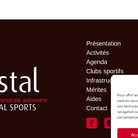
Présentation
Activités
Agenda
Clubs sportifs
Infrastructures
Mérites
Pour offrir 
Aides
cookies pour
ces technolo
Contact
navigation ou
consentement
Ac